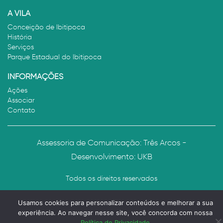
A VILA
Conceição de Ibitipoca
História
Serviços
Parque Estadual do Ibitipoca
INFORMAÇÕES
Ações
Associar
Contato
Assessoria de Comunicação: Três Arcos -
Desenvolvimento:
UKB
Todos os direitos reservados
Usamos cookies para personalizar conteúdos e melhorar a sua
experiência. Ao navegar nesse site, você concorda com nossa
Política de Privacidade