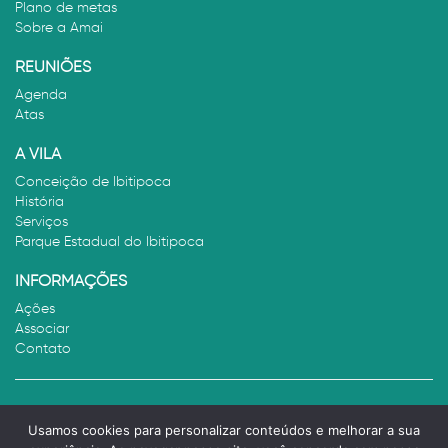
Plano de metas
Sobre a Amai
REUNIÕES
Agenda
Atas
A VILA
Conceição de Ibitipoca
História
Serviços
Parque Estadual do Ibitipoca
INFORMAÇÕES
Ações
Associar
Contato
Assessoria de Comunicação: Três Arcos -
Usamos cookies para personalizar conteúdos e melhorar a sua
Desenvolvimento:
UKB