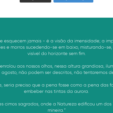
se esquecem jamais - é a visão da imensidade; a impre
ícies e morros sucedendo-se em baixo, misturando-se,
visível do horizonte sem fim.
nrolou aos nossos olhos, nessa altura grandiosa, ilu
 agosto, não podem ser descritos, não tentaremos des
a, seria preciso que a pena fosse como a pena das 
embeber nas tintas da aurora.
stes cimos sagrados, onde a Natureza edificou um dos
mineira.”