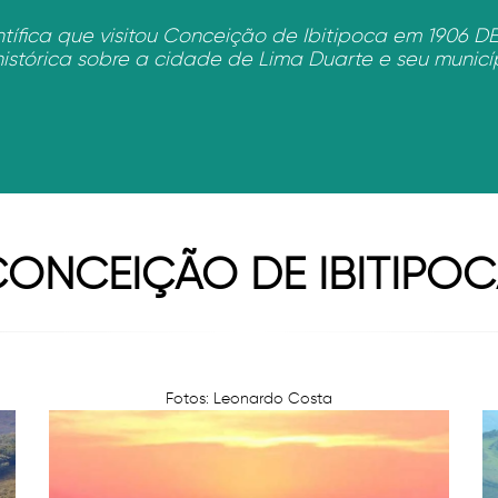
ntífica que visitou Conceição de Ibitipoca em 1906 
histórica sobre a cidade de Lima Duarte e seu municíp
ONCEIÇÃO DE IBITIPO
Fotos: Leonardo Costa