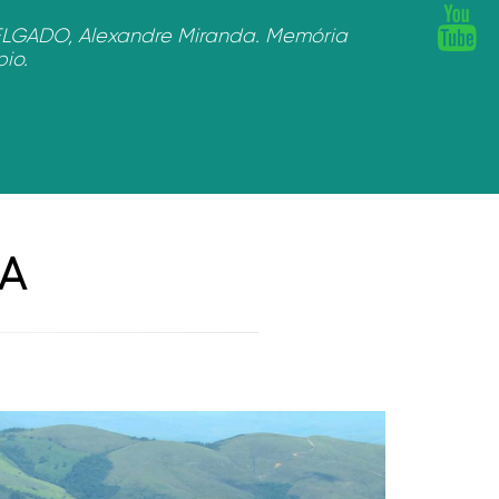
DELGADO, Alexandre Miranda. Memória
io.
CA